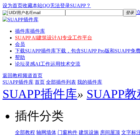
设为首页
收藏本站
QQ无法登录SUAPP？
登录
插件库
插件库
SUAPP AI
建筑设计AI专业工作平台
会员
下载
SUAPP插件库下载，包含SUAPP Pro版和SUAPP免费
帮助
论坛
灵感AI工作运用技术交流
返回教程频道首页
SUAPP插件库
首页
全部插件列表
我的插件库
SUAPP插件库
»
SUAPP
插件分类
全部教程
轴网墙体
门窗构件
建筑设施
房间屋顶
文字标