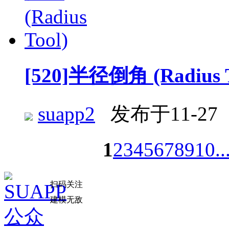
[520]半径倒角 (Radius T
suapp2
发布于11-27
1
2
3
4
5
6
7
8
9
10
..
扫码关注
建模无敌