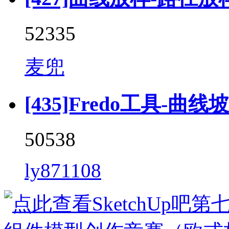
52335
麦兜
[435]Fredo工具-曲线坡道 
50538
ly871108