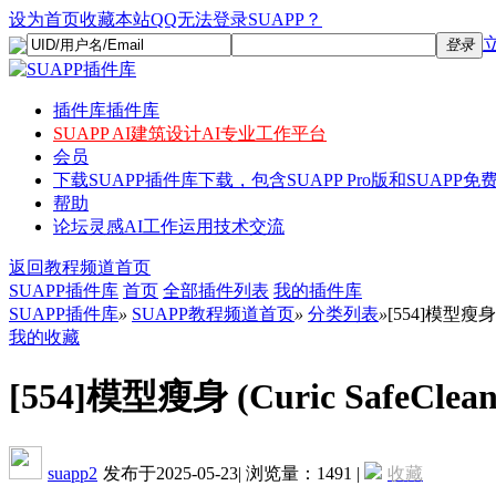
设为首页
收藏本站
QQ无法登录SUAPP？
登录
插件库
插件库
SUAPP AI
建筑设计AI专业工作平台
会员
下载
SUAPP插件库下载，包含SUAPP Pro版和SUAPP免费
帮助
论坛
灵感AI工作运用技术交流
返回教程频道首页
SUAPP插件库
首页
全部插件列表
我的插件库
SUAPP插件库
»
SUAPP教程频道首页
»
分类列表
»
[554]模型瘦身 (C
我的收藏
[554]模型瘦身 (Curic SafeClean
suapp2
发布于2025-05-23
|
浏览量：1491
|
收藏