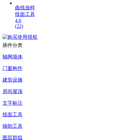
曲线放样
线面工具
4.6
(22)
插件分类
轴网墙体
门窗构件
建筑设施
房间屋顶
文字标注
线面工具
辅助工具
图层群组