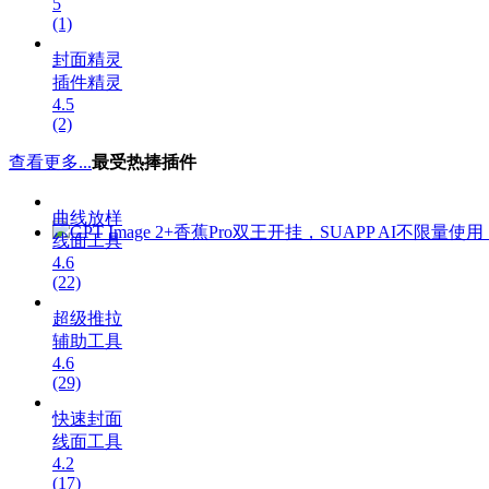
5
(1)
封面精灵
插件精灵
4.5
(2)
查看更多...
最受热捧插件
曲线放样
GPT Image 2+香蕉Pro双王开挂，SUAPP AI不限量使
线面工具
4.6
(22)
超级推拉
辅助工具
4.6
(29)
快速封面
线面工具
4.2
(17)