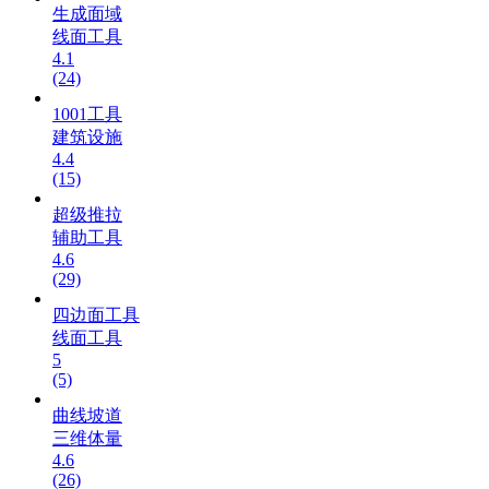
生成面域
线面工具
4.1
(24)
1001工具
建筑设施
4.4
(15)
超级推拉
辅助工具
4.6
(29)
四边面工具
线面工具
5
(5)
曲线坡道
三维体量
4.6
(26)