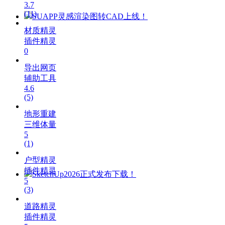
3.7
(11)
SUAPP灵感渲染图转CAD上线！
材质精灵
插件精灵
0
导出网页
辅助工具
4.6
(5)
地形重建
三维体量
5
(1)
户型精灵
插件精灵
SketchUp2026正式发布下载！
5
(3)
道路精灵
插件精灵