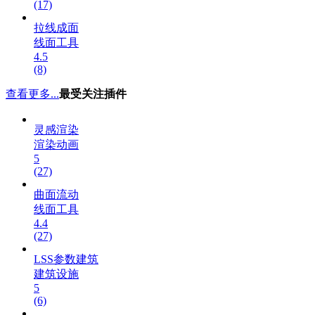
(17)
拉线成面
线面工具
4.5
(8)
查看更多...
最受关注插件
灵感渲染
渲染动画
5
(27)
曲面流动
线面工具
4.4
(27)
LSS参数建筑
建筑设施
5
(6)