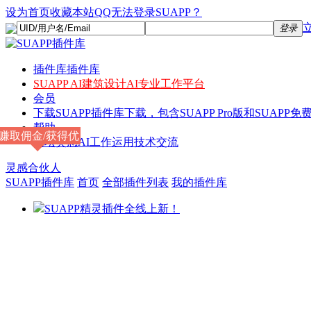
设为首页
收藏本站
QQ无法登录SUAPP？
登录
插件库
插件库
SUAPP AI
建筑设计AI专业工作平台
会员
下载
SUAPP插件库下载，包含SUAPP Pro版和SUAPP免费
帮助
赚取佣金/获得优
论坛
灵感AI工作运用技术交流
惠
灵感合伙人
SUAPP插件库
首页
全部插件列表
我的插件库
SUAPP精灵插件全线上新！