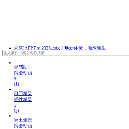
SUAPP Pro 2026上线！焕新体验，顺滑新生
灵感助手
渲染动画
5
(1)
日照精灵
插件精灵
5
(2)
导出全景
渲染动画