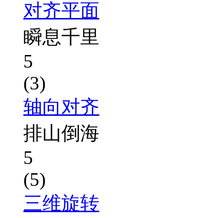
对齐平面
瞬息千里
5
(3)
轴向对齐
排山倒海
5
(5)
三维旋转