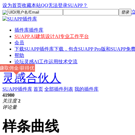
设为首页
收藏本站
QQ无法登录SUAPP？
登录
插件库
插件库
SUAPP AI
建筑设计AI专业工作平台
会员
下载
SUAPP插件库下载，包含SUAPP Pro版和SUAPP免费
帮助
论坛
灵感AI工作运用技术交流
赚取佣金/获得优
灵感合伙人
惠
SUAPP插件库
首页
全部插件列表
我的插件库
41980
关注度
2
评论量
样条曲线