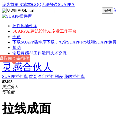
设为首页
收藏本站
QQ无法登录SUAPP？
登录
插件库
插件库
SUAPP AI
建筑设计AI专业工作平台
会员
下载
SUAPP插件库下载，包含SUAPP Pro版和SUAPP免费
帮助
论坛
灵感AI工作运用技术交流
赚取佣金/获得优
灵感合伙人
惠
SUAPP插件库
首页
全部插件列表
我的插件库
82493
关注度
8
评论量
拉线成面