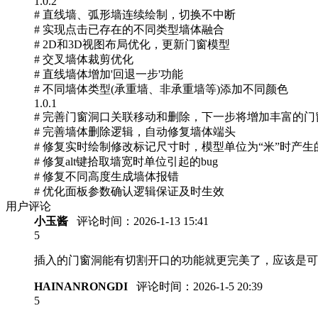
1.0.2
# 直线墙、弧形墙连续绘制，切换不中断
# 实现点击已存在的不同类型墙体融合
# 2D和3D视图布局优化，更新门窗模型
# 交叉墙体裁剪优化
# 直线墙体增加'回退一步'功能
# 不同墙体类型(承重墙、非承重墙等)添加不同颜色
1.0.1
# 完善门窗洞口关联移动和删除，下一步将增加丰富的门
# 完善墙体删除逻辑，自动修复墙体端头
# 修复实时绘制修改标记尺寸时，模型单位为“米”时产生的
# 修复alt键拾取墙宽时单位引起的bug
# 修复不同高度生成墙体报错
# 优化面板参数确认逻辑保证及时生效
用户评论
小玉酱
评论时间：
2026-1-13 15:41
5
插入的门窗洞能有切割开口的功能就更完美了，应该是可
HAINANRONGDI
评论时间：
2026-1-5 20:39
5