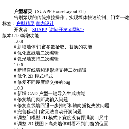
户型精灵
（SUAPP HouseLayout Elf）
告别繁琐的传统推拉操作，实现墙体快速绘制、门窗一键
标签：
户型精灵
室内设计
开发者：
SUAPP
访问开发者网站>
版本
1.1.0
新增功能
1.0.8
# 新增墙体/门窗参数拾取、替换的功能
# 优化直线墙二次编辑
# 弧形墙支持二次编辑
1.0.6
# 新增直线墙和矩形墙支持二次编辑
# 优化 2D 模式样式
# 修复不同厚度墙交接的bug
1.0.3
# 新增 CAD 户型一键导入生成功能
# 修复墙门窗距离输入问题
# 修复直线墙回退一步推断和轴向捕捉失效问题
# 完善移动门窗无法自动开洞问题
# 调整门模型 2D 模式下宽度没有撑满洞口尺寸
# 调整 2D 视图下高亮墙体时看不到门窗的位置