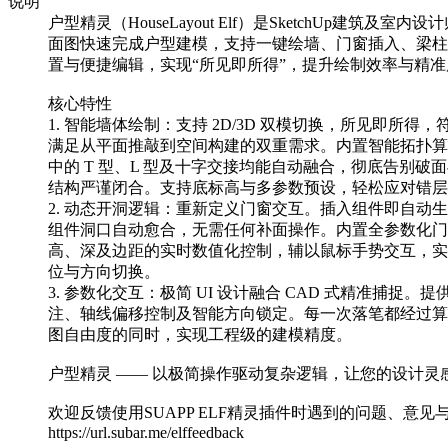
说明
户型精灵（HouseLayout Elf）是SketchUp建筑及室
面图快速完成户型建模，支持一键绘墙、门窗插入、梁柱
置与便捷编辑，实现“所见即所得”，提升绘制效率与精准
核心特性
1. 智能墙体绘制：支持 2D/3D 双模切换，所见即所得
满足从平面推敲到空间构建的双重需求。内置智能拓扑算
中的 T 型、L 型及十字交接均能自动融合，彻底告别破
结构严谨闭合。支持底标高与多参数预设，轻松应对错层
2. 动态开洞逻辑：重新定义门窗交互。插入组件即自动
组件洞口自动愈合，无需任何补面操作。内置全参数化门
高、深及边距的实时数值化控制，辅以鼠标手势交互，实
位与方向切换。
3. 参数化交互：极简 UI 设计融合 CAD 式精准捕捉。
注、轴线偏移控制及智能方向锁定。每一次落笔都经过算
图自由度的同时，实现工程级的建模精度。
户型精灵 —— 以极简操作驱动复杂逻辑，让您的设计灵
欢迎反馈使用SUAPP ELF精灵插件时遇到的问题、意
https://url.subar.me/elffeedback