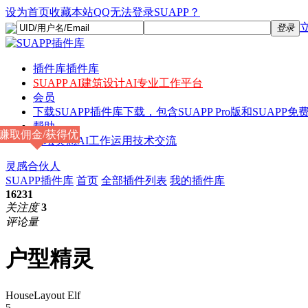
设为首页
收藏本站
QQ无法登录SUAPP？
登录
插件库
插件库
SUAPP AI
建筑设计AI专业工作平台
会员
下载
SUAPP插件库下载，包含SUAPP Pro版和SUAPP免费
帮助
赚取佣金/获得优
论坛
灵感AI工作运用技术交流
惠
灵感合伙人
SUAPP插件库
首页
全部插件列表
我的插件库
16231
关注度
3
评论量
户型精灵
HouseLayout Elf
5