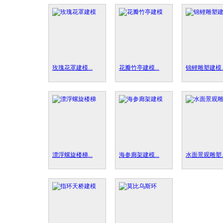
玫瑰花罩建模...
花瓣竹亭建模...
锦鲤雕塑建模..
漂浮螺旋楼梯...
海参廊架建模...
水面景观雕塑..