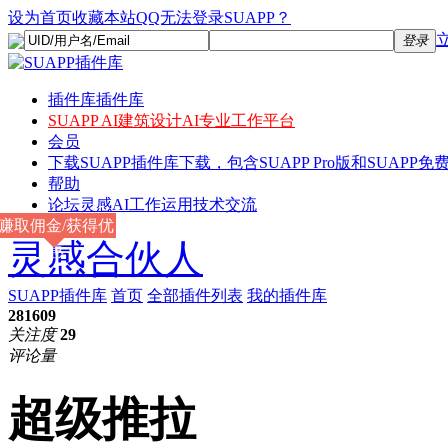
设为首页
收藏本站
QQ无法登录SUAPP？
登录
插件库
插件库
SUAPP AI
建筑设计AI专业工作平台
会员
下载
SUAPP插件库下载，包含SUAPP Pro版和SUAPP免费
帮助
论坛
灵感AI工作运用技术交流
赚取佣金/获得优
灵感合伙人
惠
SUAPP插件库
首页
全部插件列表
我的插件库
281609
关注度
29
评论量
超级推拉