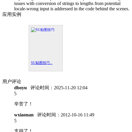
issues with conversion of strings to lengths from potential
locale-wrong input is addressed in the code behind the scenes.
应用实例
SU贴图技巧...
用户评论
dboyu
评论时间：
2025-11-20 12:04
5
辛苦了！
wxiaonan
评论时间：
2012-10-16 11:49
5
支持了！