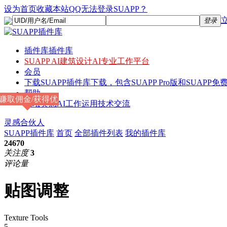
设为首页
收藏本站
QQ无法登录SUAPP？
登录
插件库
插件库
SUAPP AI
建筑设计AI专业工作平台
会员
下载
SUAPP插件库下载，包含SUAPP Pro版和SUAPP免费
帮助
赚取佣金/获得优
论坛
灵感AI工作运用技术交流
惠
灵感合伙人
SUAPP插件库
首页
全部插件列表
我的插件库
24670
关注度
3
评论量
贴图调整
Texture Tools
5