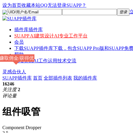
设为首页
收藏本站
QQ无法登录SUAPP？
登录
插件库
插件库
SUAPP AI
建筑设计AI专业工作平台
会员
下载
SUAPP插件库下载，包含SUAPP Pro版和SUAPP免费
帮助
赚取佣金/获得优
论坛
灵感AI工作运用技术交流
惠
灵感合伙人
SUAPP插件库
首页
全部插件列表
我的插件库
16246
关注度
2
评论量
组件吸管
Component Dropper
2.5