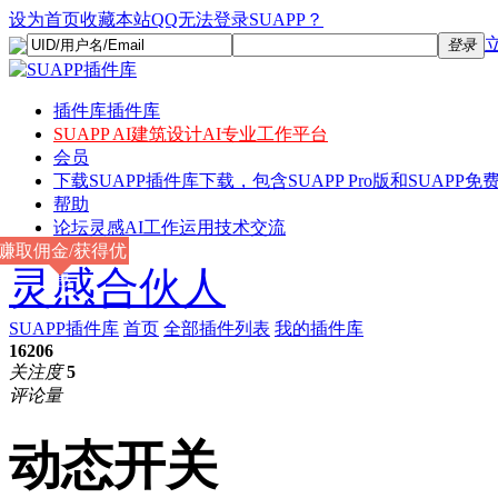
设为首页
收藏本站
QQ无法登录SUAPP？
登录
插件库
插件库
SUAPP AI
建筑设计AI专业工作平台
会员
下载
SUAPP插件库下载，包含SUAPP Pro版和SUAPP免费
帮助
论坛
灵感AI工作运用技术交流
赚取佣金/获得优
灵感合伙人
惠
SUAPP插件库
首页
全部插件列表
我的插件库
16206
关注度
5
评论量
动态开关