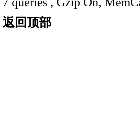
7 queries , Gzip On, MemC
返回顶部