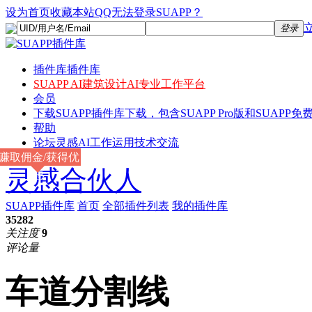
设为首页
收藏本站
QQ无法登录SUAPP？
登录
插件库
插件库
SUAPP AI
建筑设计AI专业工作平台
会员
下载
SUAPP插件库下载，包含SUAPP Pro版和SUAPP免费
帮助
论坛
灵感AI工作运用技术交流
赚取佣金/获得优
灵感合伙人
惠
SUAPP插件库
首页
全部插件列表
我的插件库
35282
关注度
9
评论量
车道分割线