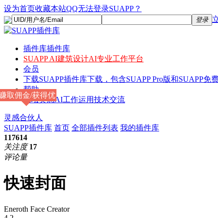
设为首页
收藏本站
QQ无法登录SUAPP？
登录
插件库
插件库
SUAPP AI
建筑设计AI专业工作平台
会员
下载
SUAPP插件库下载，包含SUAPP Pro版和SUAPP免费
帮助
赚取佣金/获得优
论坛
灵感AI工作运用技术交流
惠
灵感合伙人
SUAPP插件库
首页
全部插件列表
我的插件库
117614
关注度
17
评论量
快速封面
Eneroth Face Creator
4.2