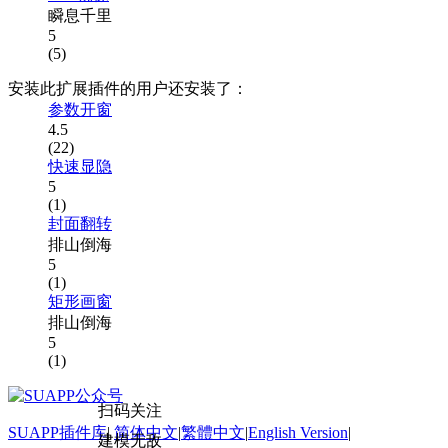
瞬息千里
5
(5)
安装此扩展插件的用户还安装了：
参数开窗
4.5
(22)
快速显隐
5
(1)
封面翻转
排山倒海
5
(1)
矩形画窗
排山倒海
5
(1)
扫码关注
SUAPP插件库
|
简体中文
|
繁體中文
|
English Version
|
建模无敌