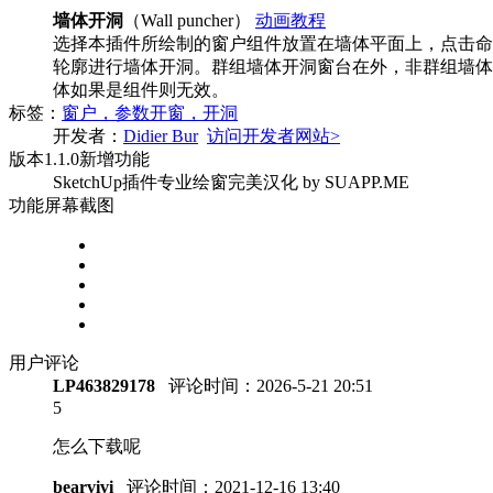
墙体开洞
（Wall puncher）
动画教程
选择本插件所绘制的窗户组件放置在墙体平面上，点击命
轮廓进行墙体开洞。群组墙体开洞窗台在外，非群组墙体
体如果是组件则无效。
标签：
窗户，参数开窗，开洞
开发者：
Didier Bur
访问开发者网站>
版本
1.1.0
新增功能
SketchUp插件专业绘窗完美汉化 by SUAPP.ME
功能屏幕截图
用户评论
LP463829178
评论时间：
2026-5-21 20:51
5
怎么下载呢
bearvivi
评论时间：
2021-12-16 13:40