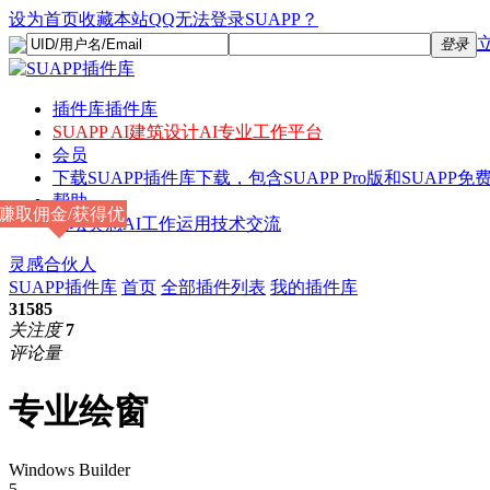
设为首页
收藏本站
QQ无法登录SUAPP？
登录
插件库
插件库
SUAPP AI
建筑设计AI专业工作平台
会员
下载
SUAPP插件库下载，包含SUAPP Pro版和SUAPP免费
帮助
赚取佣金/获得优
论坛
灵感AI工作运用技术交流
惠
灵感合伙人
SUAPP插件库
首页
全部插件列表
我的插件库
31585
关注度
7
评论量
专业绘窗
Windows Builder
5