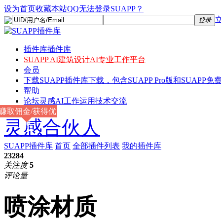
设为首页
收藏本站
QQ无法登录SUAPP？
登录
插件库
插件库
SUAPP AI
建筑设计AI专业工作平台
会员
下载
SUAPP插件库下载，包含SUAPP Pro版和SUAPP免费
帮助
论坛
灵感AI工作运用技术交流
赚取佣金/获得优
灵感合伙人
惠
SUAPP插件库
首页
全部插件列表
我的插件库
23284
关注度
5
评论量
喷涂材质