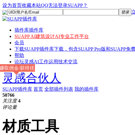
设为首页
收藏本站
QQ无法登录SUAPP？
登录
插件库
插件库
SUAPP AI
建筑设计AI专业工作平台
会员
下载
SUAPP插件库下载，包含SUAPP Pro版和SUAPP免费
帮助
论坛
灵感AI工作运用技术交流
赚取佣金/获得优
灵感合伙人
惠
SUAPP插件库
首页
全部插件列表
我的插件库
50766
关注度
4
评论量
材质工具