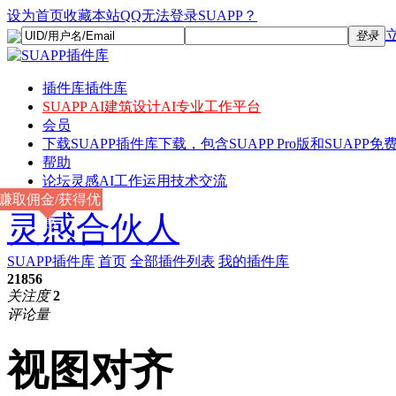
设为首页
收藏本站
QQ无法登录SUAPP？
登录
插件库
插件库
SUAPP AI
建筑设计AI专业工作平台
会员
下载
SUAPP插件库下载，包含SUAPP Pro版和SUAPP免费
帮助
论坛
灵感AI工作运用技术交流
赚取佣金/获得优
灵感合伙人
惠
SUAPP插件库
首页
全部插件列表
我的插件库
21856
关注度
2
评论量
视图对齐