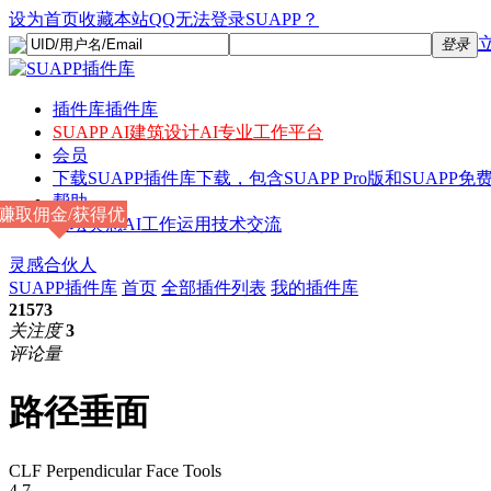
设为首页
收藏本站
QQ无法登录SUAPP？
登录
插件库
插件库
SUAPP AI
建筑设计AI专业工作平台
会员
下载
SUAPP插件库下载，包含SUAPP Pro版和SUAPP免费
帮助
赚取佣金/获得优
论坛
灵感AI工作运用技术交流
惠
灵感合伙人
SUAPP插件库
首页
全部插件列表
我的插件库
21573
关注度
3
评论量
路径垂面
CLF Perpendicular Face Tools
4.7