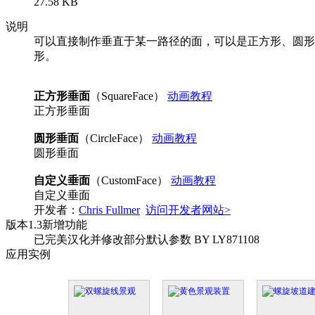
27.58 KB
说明
可以直接制作垂直于某一路径的面，可以是正方形、圆形
形。
正方形垂面
（SquareFace）
动画教程
正方形垂面
圆形垂面
（CircleFace）
动画教程
圆形垂面
自定义垂面
（CustomFace）
动画教程
自定义垂面
开发者：
Chris Fullmer
访问开发者网站>
版本
1.3
新增功能
已完美汉化并修改部分默认参数 BY LY871108
应用实例