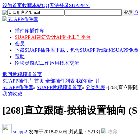
设为首页
收藏本站
QQ无法登录SUAPP？
登录
插件库
插件库
SUAPP AI
建筑设计AI专业工作平台
会员
下载
SUAPP插件库下载，包含SUAPP Pro版和SUAPP免费
帮助
论坛
灵感AI工作运用技术交流
返回教程频道首页
SUAPP插件库
首页
全部插件列表
我的插件库
SUAPP插件库
»
SUAPP教程频道首页
»
分类列表
»
[268]直立跟随-按
我的收藏
[268]直立跟随-按轴设置轴向 (Set Upr
suapp2
发布于2018-09-05
|
浏览量：5213
|
收藏