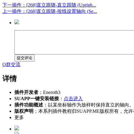
下一插件：[268]直立跟随-直立跟随 (Uprigh...
上一插件：[268]直立跟随-按线设置轴向 (Se...
提交评论
Q群交流
详情
插件开发者
：Eneroth3
SUAPP一键安装链接
：
点击进入
插件功能概述
：以某坐标轴作为放样时保持直立的轴向。
版权声明
：本系列插件教程归SUAPP.ME版权所有
更多