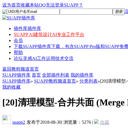
设为首页
收藏本站
QQ无法登录SUAPP？
登录
插件库
插件库
SUAPP AI
建筑设计AI专业工作平台
会员
下载
SUAPP插件库下载，包含SUAPP Pro版和SUAPP免费
帮助
论坛
灵感AI工作运用技术交流
返回教程频道首页
SUAPP插件库
首页
全部插件列表
我的插件库
SUAPP插件库
»
SUAPP教程频道首页
»
分类列表
»
[20]清理模型-合
我的收藏
[20]清理模型-合并共面 (Merge F
suapp2
发布于2018-08-30
|
浏览量：5276
|
收藏