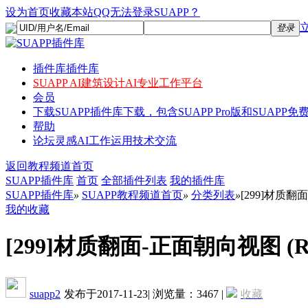
设为首页
收藏本站
QQ无法登录SUAPP？
登录
插件库
插件库
SUAPP AI
建筑设计AI专业工作平台
会员
下载
SUAPP插件库下载，包含SUAPP Pro版和SUAPP免费
帮助
论坛
灵感AI工作运用技术交流
返回教程频道首页
SUAPP插件库
首页
全部插件列表
我的插件库
SUAPP插件库
»
SUAPP教程频道首页
»
分类列表
»
[299]材质翻面-正
我的收藏
[299]材质翻面-正面朝向视图 (Reverse
suapp2
发布于2017-11-23
|
浏览量：3467
|
收藏