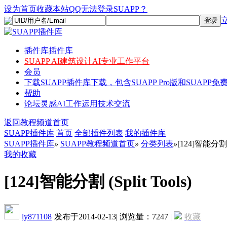
设为首页
收藏本站
QQ无法登录SUAPP？
登录
插件库
插件库
SUAPP AI
建筑设计AI专业工作平台
会员
下载
SUAPP插件库下载，包含SUAPP Pro版和SUAPP免费
帮助
论坛
灵感AI工作运用技术交流
返回教程频道首页
SUAPP插件库
首页
全部插件列表
我的插件库
SUAPP插件库
»
SUAPP教程频道首页
»
分类列表
»
[124]智能分割 (S
我的收藏
[124]智能分割 (Split Tools)
ly871108
发布于2014-02-13
|
浏览量：7247
|
收藏