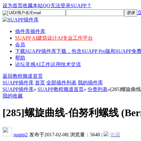
设为首页
收藏本站
QQ无法登录SUAPP？
登录
插件库
插件库
SUAPP AI
建筑设计AI专业工作平台
会员
下载
SUAPP插件库下载，包含SUAPP Pro版和SUAPP免费
帮助
论坛
灵感AI工作运用技术交流
返回教程频道首页
SUAPP插件库
首页
全部插件列表
我的插件库
SUAPP插件库
»
SUAPP教程频道首页
»
分类列表
»
[285]螺旋曲线-伯
我的收藏
[285]螺旋曲线-伯努利螺线 (Bernoul
suapp2
发布于2017-02-08
|
浏览量：5640
|
收藏