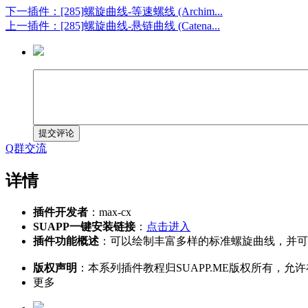
下一插件：[285]螺旋曲线-等速螺线 (Archim...
上一插件：[285]螺旋曲线-悬链曲线 (Catena...
提交评论
Q群交流
详情
插件开发者
：max-cx
SUAPP一键安装链接
：
点击进入
插件功能概述
：可以绘制丰富多样的标准螺旋曲线，并可
版权声明
：本系列插件教程归SUAPP.ME版权所有
更多