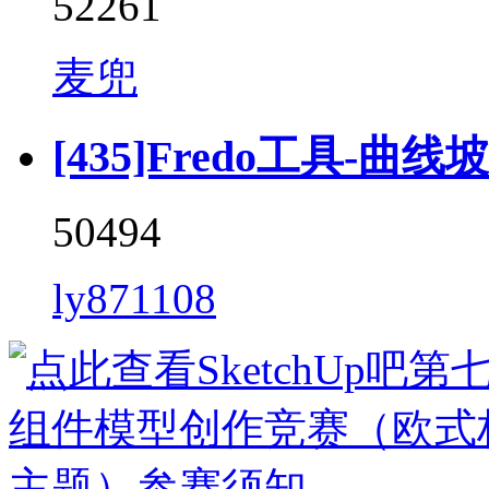
52261
麦兜
[435]Fredo工具-曲线坡道 
50494
ly871108