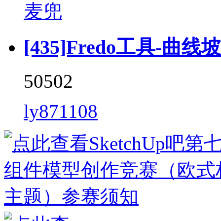
麦兜
[435]Fredo工具-曲线坡道 
50502
ly871108