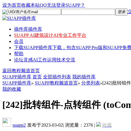
设为首页
收藏本站
QQ无法登录SUAPP？
登录
插件库
插件库
SUAPP AI
建筑设计AI专业工作平台
会员
下载
SUAPP插件库下载，包含SUAPP Pro版和SUAPP免费
帮助
论坛
灵感AI工作运用技术交流
返回教程频道首页
SUAPP插件库
首页
全部插件列表
我的插件库
SUAPP插件库
»
SUAPP教程频道首页
»
分类列表
»
[242]批转组件-
我的收藏
[242]批转组件-点转组件 (toComp
suapp2
发布于2023-03-02
|
浏览量：2376
|
收藏