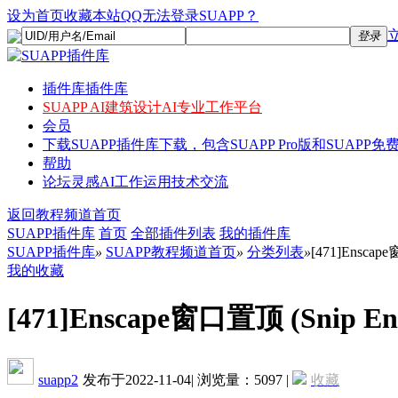
设为首页
收藏本站
QQ无法登录SUAPP？
登录
插件库
插件库
SUAPP AI
建筑设计AI专业工作平台
会员
下载
SUAPP插件库下载，包含SUAPP Pro版和SUAPP免费
帮助
论坛
灵感AI工作运用技术交流
返回教程频道首页
SUAPP插件库
首页
全部插件列表
我的插件库
SUAPP插件库
»
SUAPP教程频道首页
»
分类列表
»
[471]Enscape
我的收藏
[471]Enscape窗口置顶 (Snip En
suapp2
发布于2022-11-04
|
浏览量：5097
|
收藏