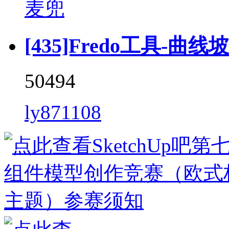
麦兜
[435]Fredo工具-曲线坡道 
50494
ly871108