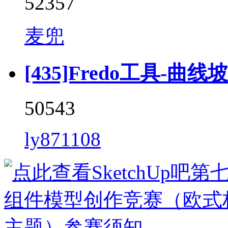
52357
麦兜
[435]Fredo工具-曲线坡道 
50543
ly871108