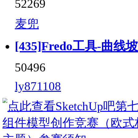
52269
麦兜
[435]Fredo工具-曲线坡道 
50496
ly871108