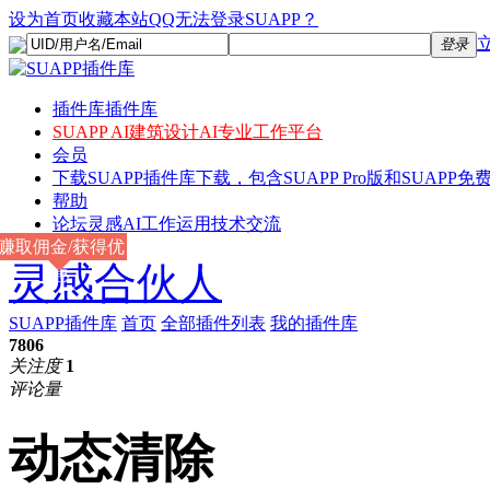
设为首页
收藏本站
QQ无法登录SUAPP？
登录
插件库
插件库
SUAPP AI
建筑设计AI专业工作平台
会员
下载
SUAPP插件库下载，包含SUAPP Pro版和SUAPP免费
帮助
论坛
灵感AI工作运用技术交流
赚取佣金/获得优
灵感合伙人
惠
SUAPP插件库
首页
全部插件列表
我的插件库
7806
关注度
1
评论量
动态清除