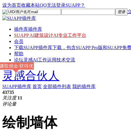
设为首页
收藏本站
QQ无法登录SUAPP？
登录
插件库
插件库
SUAPP AI
建筑设计AI专业工作平台
会员
下载
SUAPP插件库下载，包含SUAPP Pro版和SUAPP免费
帮助
论坛
灵感AI工作运用技术交流
赚取佣金/获得优
灵感合伙人
惠
SUAPP插件库
首页
全部插件列表
我的插件库
43735
关注度
11
评论量
绘制墙体