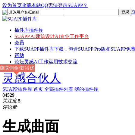
设为首页
收藏本站
QQ无法登录SUAPP？
登录
插件库
插件库
SUAPP AI
建筑设计AI专业工作平台
会员
下载
SUAPP插件库下载，包含SUAPP Pro版和SUAPP免费
帮助
论坛
灵感AI工作运用技术交流
赚取佣金/获得优
灵感合伙人
惠
SUAPP插件库
首页
全部插件列表
我的插件库
84529
关注度
5
评论量
生成曲面