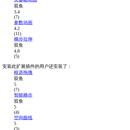
双鱼
3.4
(7)
参数动画
4.2
(11)
梯步拉伸
双鱼
4.8
(5)
安装此扩展插件的用户还安装了：
框选拖拽
双鱼
5
(7)
智能梯步
双鱼
5
(4)
空间曲线
5
(5)