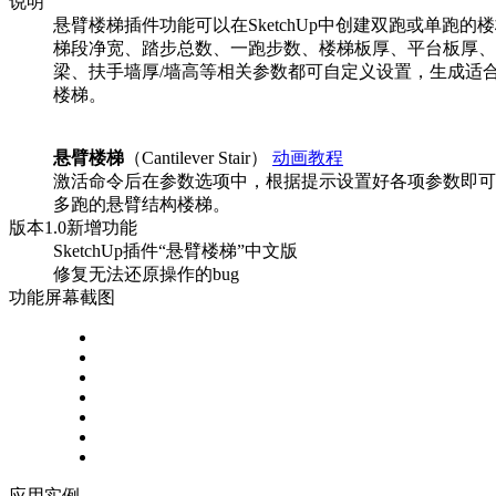
说明
悬臂楼梯插件功能可以在SketchUp中创建双跑或单跑的
梯段净宽、踏步总数、一跑步数、楼梯板厚、平台板厚、
梁、扶手墙厚/墙高等相关参数都可自定义设置，生成适
楼梯。
悬臂楼梯
（Cantilever Stair）
动画教程
激活命令后在参数选项中，根据提示设置好各项参数即可
多跑的悬臂结构楼梯。
版本
1.0
新增功能
SketchUp插件“悬臂楼梯”中文版
修复无法还原操作的bug
功能屏幕截图
应用实例