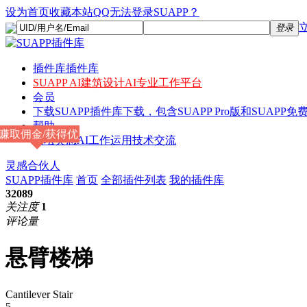
设为首页
收藏本站
QQ无法登录SUAPP？
登录
插件库
插件库
SUAPP AI
建筑设计AI专业工作平台
会员
下载
SUAPP插件库下载，包含SUAPP Pro版和SUAPP免费
帮助
赚取佣金/获得优
论坛
灵感AI工作运用技术交流
惠
灵感合伙人
SUAPP插件库
首页
全部插件列表
我的插件库
32089
关注度
1
评论量
悬臂楼梯
Cantilever Stair
5