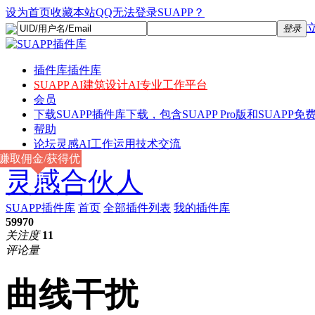
设为首页
收藏本站
QQ无法登录SUAPP？
登录
插件库
插件库
SUAPP AI
建筑设计AI专业工作平台
会员
下载
SUAPP插件库下载，包含SUAPP Pro版和SUAPP免费
帮助
论坛
灵感AI工作运用技术交流
赚取佣金/获得优
灵感合伙人
惠
SUAPP插件库
首页
全部插件列表
我的插件库
59970
关注度
11
评论量
曲线干扰