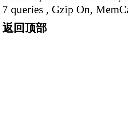
7 queries , Gzip On, MemC
返回顶部