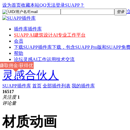
设为首页
收藏本站
QQ无法登录SUAPP？
登录
插件库
插件库
SUAPP AI
建筑设计AI专业工作平台
会员
下载
SUAPP插件库下载，包含SUAPP Pro版和SUAPP免费
帮助
论坛
灵感AI工作运用技术交流
赚取佣金/获得优
灵感合伙人
惠
SUAPP插件库
首页
全部插件列表
我的插件库
16517
关注度
1
评论量
材质动画