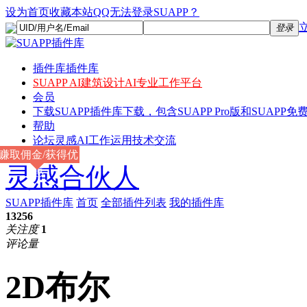
设为首页
收藏本站
QQ无法登录SUAPP？
登录
插件库
插件库
SUAPP AI
建筑设计AI专业工作平台
会员
下载
SUAPP插件库下载，包含SUAPP Pro版和SUAPP免费
帮助
论坛
灵感AI工作运用技术交流
赚取佣金/获得优
灵感合伙人
惠
SUAPP插件库
首页
全部插件列表
我的插件库
13256
关注度
1
评论量
2D布尔