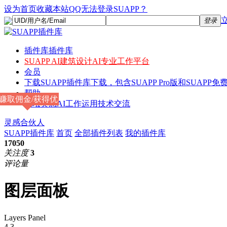
设为首页
收藏本站
QQ无法登录SUAPP？
登录
插件库
插件库
SUAPP AI
建筑设计AI专业工作平台
会员
下载
SUAPP插件库下载，包含SUAPP Pro版和SUAPP免费
帮助
赚取佣金/获得优
论坛
灵感AI工作运用技术交流
惠
灵感合伙人
SUAPP插件库
首页
全部插件列表
我的插件库
17050
关注度
3
评论量
图层面板
Layers Panel
4.3