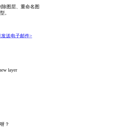
、删除图层、重命名图
型。
者发送电子邮件>
new layer
呀？