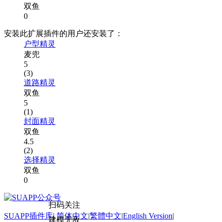
双鱼
0
安装此扩展插件的用户还安装了：
户型精灵
麦兜
5
(3)
道路精灵
双鱼
5
(1)
封面精灵
双鱼
4.5
(2)
选择精灵
双鱼
0
扫码关注
SUAPP插件库
|
简体中文
|
繁體中文
|
English Version
|
建模无敌