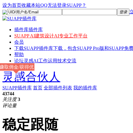
设为首页
收藏本站
QQ无法登录SUAPP？
登录
插件库
插件库
SUAPP AI
建筑设计AI专业工作平台
会员
下载
SUAPP插件库下载，包含SUAPP Pro版和SUAPP免费
帮助
论坛
灵感AI工作运用技术交流
赚取佣金/获得优
灵感合伙人
惠
SUAPP插件库
首页
全部插件列表
我的插件库
43744
关注度
3
评论量
稳定跟随