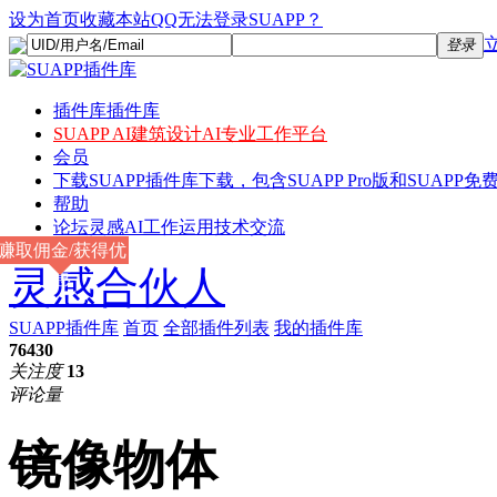
设为首页
收藏本站
QQ无法登录SUAPP？
登录
插件库
插件库
SUAPP AI
建筑设计AI专业工作平台
会员
下载
SUAPP插件库下载，包含SUAPP Pro版和SUAPP免费
帮助
论坛
灵感AI工作运用技术交流
赚取佣金/获得优
灵感合伙人
惠
SUAPP插件库
首页
全部插件列表
我的插件库
76430
关注度
13
评论量
镜像物体