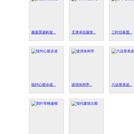
曲面景观桁架...
天津泽信展馆...
三叶结装置...
纽约心脏步道...
波浪休闲亭...
六边形表皮...