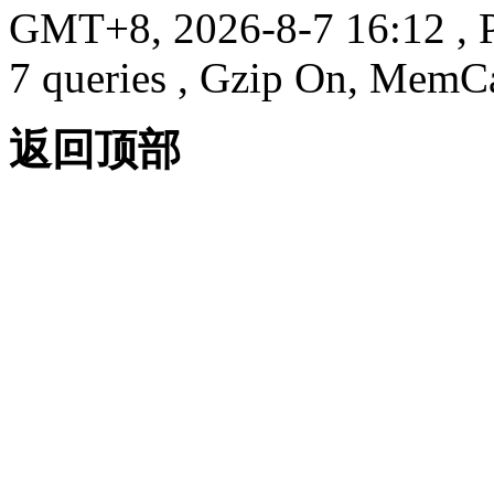
GMT+8, 2026-8-7 16:12
, 
7 queries , Gzip On, MemC
返回顶部