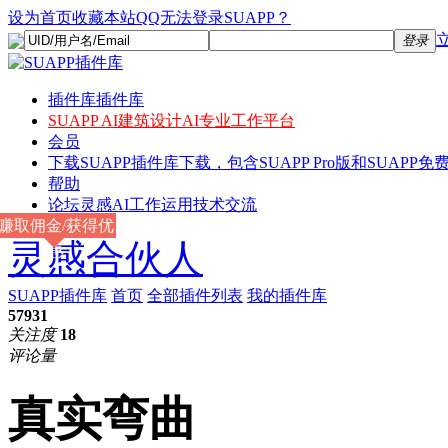
设为首页
收藏本站
QQ无法登录SUAPP？
登录
插件库
插件库
SUAPP AI
建筑设计AI专业工作平台
会员
下载
SUAPP插件库下载，包含SUAPP Pro版和SUAPP免费
帮助
论坛
灵感AI工作运用技术交流
赚取佣金/获得优
灵感合伙人
惠
SUAPP插件库
首页
全部插件列表
我的插件库
57931
关注度
18
评论量
真实弯曲