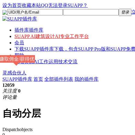
设为首页
收藏本站
QQ无法登录SUAPP？
登录
插件库
插件库
SUAPP AI
建筑设计AI专业工作平台
会员
下载
SUAPP插件库下载，包含SUAPP Pro版和SUAPP免费
帮助
赚取佣金/获得优
论坛
灵感AI工作运用技术交流
惠
灵感合伙人
SUAPP插件库
首页
全部插件列表
我的插件库
12059
关注度
0
评论量
自动分层
Dispatchobjects
0