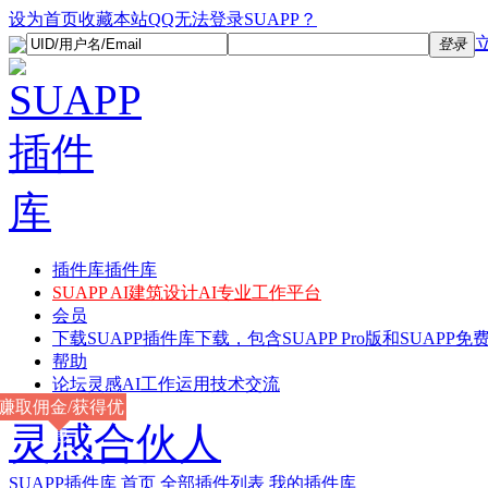
设为首页
收藏本站
QQ无法登录SUAPP？
登录
插件库
插件库
SUAPP AI
建筑设计AI专业工作平台
会员
下载
SUAPP插件库下载，包含SUAPP Pro版和SUAPP免费
帮助
论坛
灵感AI工作运用技术交流
赚取佣金/获得优
灵感合伙人
惠
SUAPP插件库
首页
全部插件列表
我的插件库