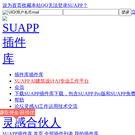
设为首页
收藏本站
QQ无法登录SUAPP？
登录
插件库
插件库
SUAPP AI
建筑设计AI专业工作平台
会员
下载
SUAPP插件库下载，包含SUAPP Pro版和SUAPP免费
帮助
论坛
灵感AI工作运用技术交流
赚取佣金/获得优
灵感合伙人
惠
SUAPP插件库
首页
全部插件列表
我的插件库