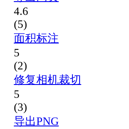
4.6
(5)
面积标注
5
(2)
修复相机裁切
5
(3)
导出PNG