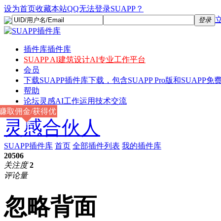
设为首页
收藏本站
QQ无法登录SUAPP？
登录
插件库
插件库
SUAPP AI
建筑设计AI专业工作平台
会员
下载
SUAPP插件库下载，包含SUAPP Pro版和SUAPP免费
帮助
论坛
灵感AI工作运用技术交流
赚取佣金/获得优
灵感合伙人
惠
SUAPP插件库
首页
全部插件列表
我的插件库
20506
关注度
2
评论量
忽略背面