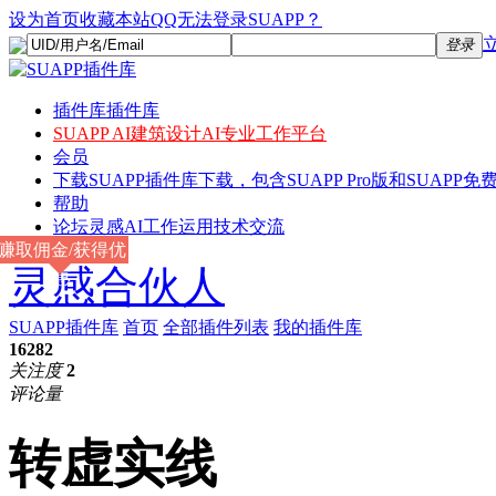
设为首页
收藏本站
QQ无法登录SUAPP？
登录
插件库
插件库
SUAPP AI
建筑设计AI专业工作平台
会员
下载
SUAPP插件库下载，包含SUAPP Pro版和SUAPP免费
帮助
论坛
灵感AI工作运用技术交流
赚取佣金/获得优
灵感合伙人
惠
SUAPP插件库
首页
全部插件列表
我的插件库
16282
关注度
2
评论量
转虚实线