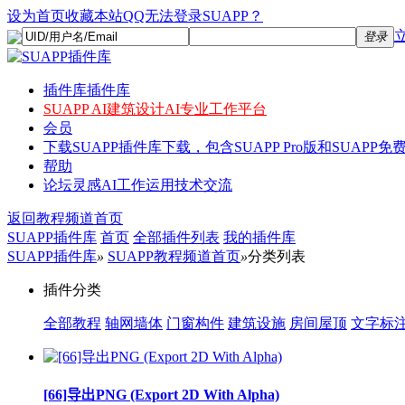
设为首页
收藏本站
QQ无法登录SUAPP？
登录
插件库
插件库
SUAPP AI
建筑设计AI专业工作平台
会员
下载
SUAPP插件库下载，包含SUAPP Pro版和SUAPP免费
帮助
论坛
灵感AI工作运用技术交流
返回教程频道首页
SUAPP插件库
首页
全部插件列表
我的插件库
SUAPP插件库
»
SUAPP教程频道首页
»
分类列表
插件分类
全部教程
轴网墙体
门窗构件
建筑设施
房间屋顶
文字标
[66]导出PNG (Export 2D With Alpha)