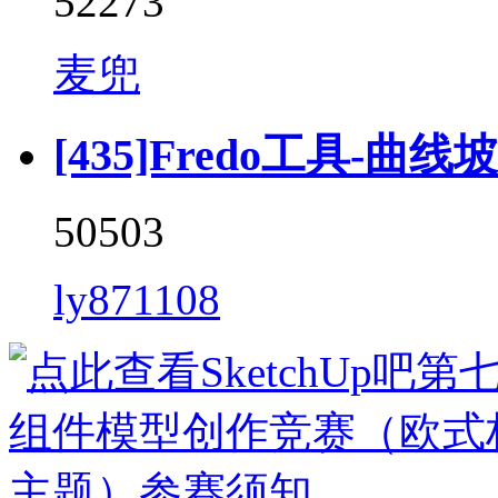
52273
麦兜
[435]Fredo工具-曲线坡道 
50503
ly871108