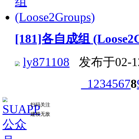
[181]各自成组 (Loose2G
ly871108
发布于02-1
1
2
3
4
5
6
7
8
扫码关注
建模无敌