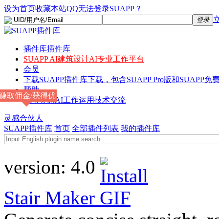
设为首页
收藏本站
QQ无法登录SUAPP？
登录
插件库
插件库
SUAPP AI
建筑设计AI专业工作平台
会员
下载
SUAPP插件库下载，包含SUAPP Pro版和SUAPP免费
帮助
赚取佣金/获得优
论坛
灵感AI工作运用技术交流
惠
灵感合伙人
SUAPP插件库
首页
全部插件列表
我的插件库
version:
4.0
Stair Maker
GIF