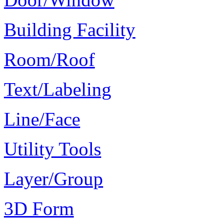
Building Facility
Room/Roof
Text/Labeling
Line/Face
Utility Tools
Layer/Group
3D Form