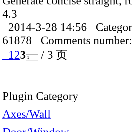
Generate concise straight, r
4.3
2014-3-28 14:56
Catego
61878
Comments number:
1
2
3
/ 3 页
Plugin Category
Axes/Wall
Door/Window